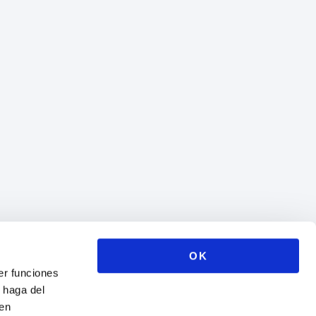
OK
er funciones
 haga del
den