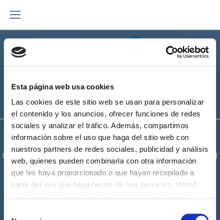
Esta página web usa cookies
Las cookies de este sitio web se usan para personalizar
el contenido y los anuncios, ofrecer funciones de redes
sociales y analizar el tráfico. Además, compartimos
Asistec Bajo Aragón SL © 2026.
Icons by Icons8
información sobre el uso que haga del sitio web con
nuestros partners de redes sociales, publicidad y análisis
Dirección:
C/ Miguel de Cervantes nº 8 44600 Alcañiz (Teruel)
web, quienes pueden combinarla con otra información
Teléfono:
978 83 43 23
que les haya proporcionado o que hayan recopilado a
partir del uso que haya hecho de sus servicios. Usted
E-mail:
comercial@asistecsoft.com
acepta nuestras cookies si continúa utilizando nuestro
sitio web.
Selección